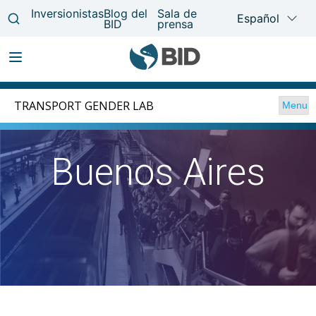
Pasar
Main
al
TRANSPORT GENDER LAB
Menu
navigation
contenido
principal
Buenos Aires